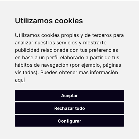
Über uns
Team
Utilizamos cookies
News
Utilizamos cookies propias y de terceros para
Servicios
analizar nuestros servicios y mostrarte
publicidad relacionada con tus preferencias
MiCA
en base a un perfil elaborado a partir de tus
Tokenisierung finanzieller Vermögenswerte
hábitos de navegación (por ejemplo, páginas
Datenschutz
visitadas). Puedes obtener más información
Compliance
aquí
Künstliche Intelligenz
Aceptar
Digitales Recht
Rechazar todo
© 2025 . DataBitlaw.
Diseñado por
Fontventa S.L.
Configurar
Datenschutz
Impressum
Cookies
Cookie-
Einstellungen
Allgemeine Bedingungen