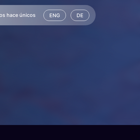
os hace únicos
ENG
DE